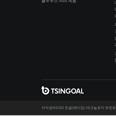
블루투스 AoA 제품
저작권©2025 친골(베이징) 테크놀로지 유한회