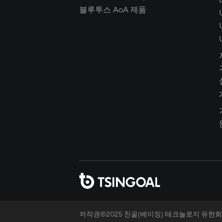
블루투스 AoA 제품
저작권©2025 친골(베이징) 테크놀로지 유한회