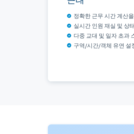
궤적 저장 및 재생
비디오 연동 및 
구역 통계
근태
원클릭 전체 궤적 표시의
인원 위치 기반 카메라 
구역/맵별 실시간 태그 
정확한 근무 시간 계산을
실시간 인원 출석 및 상
다중 신호 감지: 체온, 심
대규모 감지를 지원하는
세밀한 감독을 위한 커스
보안 위험 감소를 위한 
정밀 데이터 분석을 위한
히트맵 시각화를 통한 
다중 대상 다중 비디오 
구역 내 입장 시간 및 
실시간 인원 재실 및 상
구역·시간 기반 점호 작
맞춤형 모니터링을 위한
위험 구역 누락 없는 자
모니터링 요구에 따른 단
오탐 최소화를 위한 커스
인원별·구역별 다중 보기
궤적 검토 시 동기화된 
커스텀 이력 궤적 및 비
유연한 설정의 사용자 지
다중 교대 및 일자 초과
점호 대상 및 규칙 유연 
이상 생체 신호 실시간 
다양한 위험 임계값의 사
원클릭 상세 보기의 시각
포괄적 커버리지를 위한 
실시간 및 이력 히트맵 
1년 이내 임의 기간 궤적
글로벌 보안 감시 상위 
간편 요약 및 상세 통계
구역/시간/객체 유연 설
팀 간 로테이션 점호 실
명확한 개요를 위한 이력
오탐 방지를 위한 작업 
이벤트 검토를 위한 완전