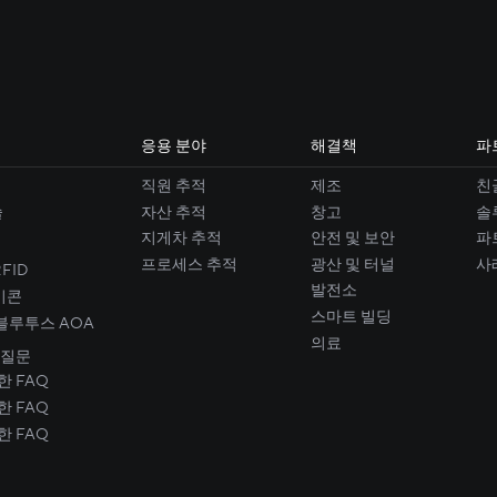
응용 분야
해결책
파
직원 추적
제조
친
술
자산 추적
창고
솔
지게차 추적
안전 및 보안
파
프로세스 추적
광산 및 터널
사
FID
발전소
비콘
스마트 빌딩
. 블루투스 AOA
의료
 질문
한 FAQ
한 FAQ
한 FAQ