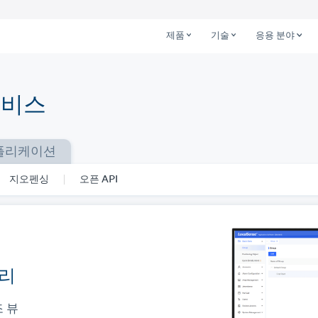
제품
기술
응용 분야
서비스
플리케이션
지오펜싱
오픈 API
관리
는 멀티 시나리오
시
 뷰
역 그리기
 표준 통신 프로토콜