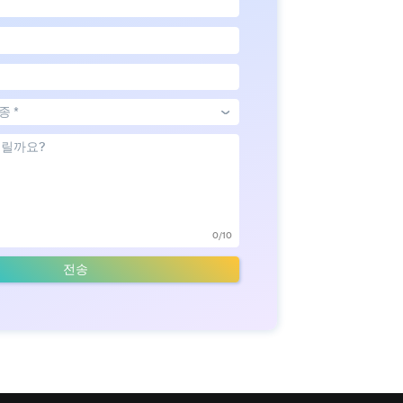
종 *
0/10
전송