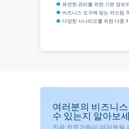
tiff, dxf, png, fbx, shp 등 호환
실시간 추적 및 활동 구역 분석
유연한 관리를 위한 기본 정보와
허용/차단 목록이 있는 입출입 
쉬운 온보딩을 위한 잘 정리된 A
원활한 2D/3D 전환
상세 대상 상태 및 이동 개요
비즈니스 요구에 맞는 커스텀 
복잡한 용도를 위한 범위 및 무
다국어 SDK: C++/C#/JS/Java
맞춤형 비즈니스 솔루션의 커스
저전력 알림이 있는 동적 배터
다양한 시나리오를 위한 다중 
발생 시 진동 알람으로 대응 촉
커스텀 비즈니스 개발 및 원활
PC 및 모바일 앱 지원
여러분의 비즈니스
수 있는지 알아보세
친골 전문가들이 여러분을 