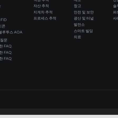
술
자산 추적
창고
솔
지게차 추적
안전 및 보안
파
프로세스 추적
광산 및 터널
사
FID
발전소
비콘
스마트 빌딩
. 블루투스 AOA
의료
 질문
한 FAQ
한 FAQ
한 FAQ